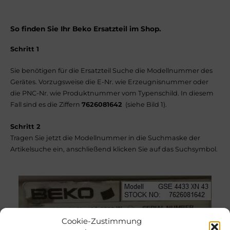
So finden Sie Ihr Beko
Ersatzteil
im Shop.
Schritt 1
Sie benötigen für die Ersatzteil Suche die Modellnummer des
Gerätes. Vorzugsweise die E-Nr. wie Erzeugnisnummer oder
die PNC-Nr. wie Produktnummer vom Typenschild. In diesem
Fall sind es die Ziffern
7626081642
(siehe Bild 1).
Schritt 2
Tragen Sie jetzt die Modellnummer in die Suchmaske der
Artikelsuche ein, anschließend klicken Sie auf das Suchsymbol.
Cookie-Zustimmung