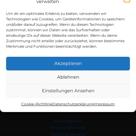
verwalten
Um dir ein optimales Erlebnis zu bieten, verwenden wir
Typenschild finden
Technologien wie Cookies, um Geräteinformationen zu speichern
und/oder darauf zuzugreifen. Wenn du diesen Technologien
zustimmst, können wir Daten wie das Surfverhalten oder
eindeutige IDs auf dieser Website verarbeiten. Wenn du deine
Zustimmung nicht erteilst oder zurückziehst, können bestimmte
Merkmale und Funktionen beeinträchtigt werden.
Akzeptieren
Schritt 3
Es öffnet sich eine neue Seite und das gesuchte Gerät wird nun im
Ablehnen
Shop angezeigt.
Durch Klicken in die Zeile, werden alle lieferbaren Bauteile, original
Teile und passende Vergleichsartikel aufgeführt.
Einstellungen Ansehen
Cookie-Richtlinie
Datenschutzerklärung
Impressum
Batteriegesetz
Widerrufsformular
Zahlung/ Versand