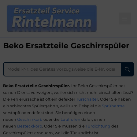
Zum
Main
Inhalt
Men
springen
Beko Ersatzteile Geschirrspüler
Beko Ersatzteile Geschirrspüler.
Ihr Beko Geschirrspüler hat
seinen Dienst verweigert, weil er sich nicht mehr einschalten lässt?
Die Fehlerursache ist oft ein defekter
Türschalter
. Oder Sie haben
ein schlechtes Spülergebnis, weil zum Beispiel die
Sprüharme
verstopft oder defekt sind. Sie benötigen einen
neuen
Geschirrkorb
oder die
Laufrollen
dafür, einen
neuen
Besteckkorb
. Oder Sie müssen die
Türdichtung
des
Geschirrspülers erneuern, weil die Tür undicht ist.